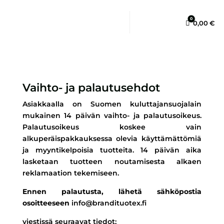
0
Cart
0,00
€
Vaihto- ja palautusehdot
Asiakkaalla on Suomen kuluttajansuojalain
mukainen 14 päivän vaihto- ja palautusoikeus.
Palautusoikeus koskee vain
alkuperäispakkauksessa olevia käyttämättömiä
ja myyntikelpoisia tuotteita. 14 päivän aika
lasketaan tuotteen noutamisesta alkaen
reklamaation tekemiseen.
Ennen palautusta, lähetä sähköpostia
osoitteeseen
info@brandituotex.fi
viestissä seuraavat tiedot: